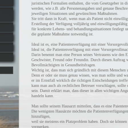
juristischen Formalien enthalten, die vom Gesetzgeber in d
werden, wie z.B. alle Personenangaben und genaue Beschre
jeweiligen Situationen und gewünschten Maßnahmen.
Sie tritt dann in Kraft, wenn man als Patient nicht einwilli
Erstellung der Verfügung volljährig und einwilligungsfähig
für konkrete Lebens- und behandlungssituationen festlegt u
die geplante Maßnahme notwendig ist.
Ideal ist es, eine Patientenverfügung mit einer Vorsorgevo
Ideal ist, die Patientenverfügung mit einer Vorsorgevollma
Darin benennt man eine Person seines Vertrauens wie den E
Geschwister, Freund oder Freundin. Durch diesen Auftrag w
Bevollmächtigten in Gesundheitsfragen.
Wichtig ist, dass man sich gründlich mit diesem Menschen 
Denn er oder sie muss genau wissen, was man sollte und wa
er im Ernstfall wirklich die richtigen Entscheidungen tref
kann man auch als rechtlichen Betreuer vorschlagen, sollte
sein. Damit erklärt man, dass dieser in allen wichtigen Ang
handeln kann.
Man sollte seinem Hausarzt mitteilen, dass es eine Paienten
Die wenigsten Hausärzte möchten die Patientenverfügungen
hinzufügen,
weil sie meistens ein Platzproblem haben. Doch sie können 
vermerken.