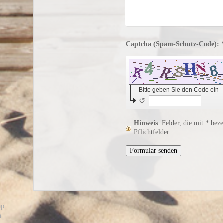
Captcha (Spam-Sch
Bitte geben Sie den Code ein
↺
Hinweis
: Felder, die mit
*
bezei
Pflichtfelder.
ap
n