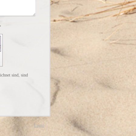
utz-Code): *
chnet sind, sind
Login