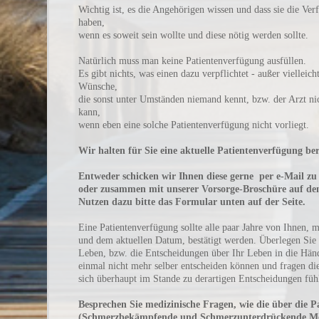
Wichtig ist, es die Angehörigen wissen und dass sie die Ver
haben,
wenn es soweit sein wollte und diese nötig werden sollte.
Natürlich muss man keine Patientenverfügung ausfüllen.
Es gibt nichts, was einen dazu verpflichtet - außer vielleic
Wünsche,
die sonst unter Umständen niemand kennt, bzw. der Arzt ni
kann,
wenn eben eine solche Patientenverfügung nicht vorliegt.
Wir halten für Sie eine aktuelle Patientenverfügung ber
Entweder schicken wir Ihnen diese gerne per e-Mail zu
oder zusammen mit unserer Vorsorge-Broschüre auf de
Nutzen dazu bitte das Formular unten auf der Seite.
Eine Patientenverfügung sollte alle paar Jahre von Ihnen, m
und dem aktuellen Datum, bestätigt werden. Überlegen Sie
Leben, bzw. die Entscheidungen über Ihr Leben in die Hän
einmal nicht mehr selber entscheiden können und fragen di
sich überhaupt im Stande zu derartigen Entscheidungen füh
Besprechen Sie medizinische Fragen, wie die über die P
(Schmerzbekämpfende und Schmerzunterdrückende Med