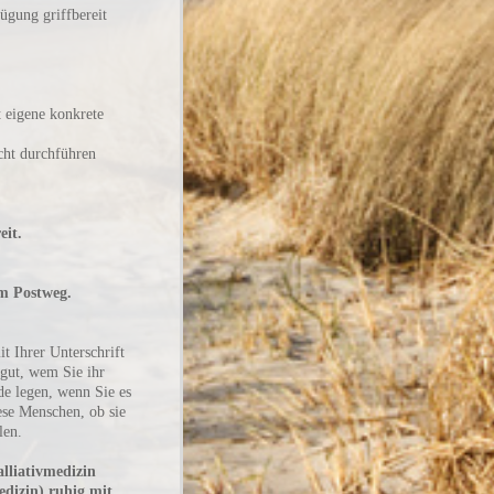
fügung griffbereit
ht eigene konkrete
cht durchführen
eit.
m Postweg.
it Ihrer Unterschrift
 gut, wem Sie ihr
de legen, wenn Sie es
ese Menschen, ob sie
len.
alliativmedizin
izin) ruhig mit