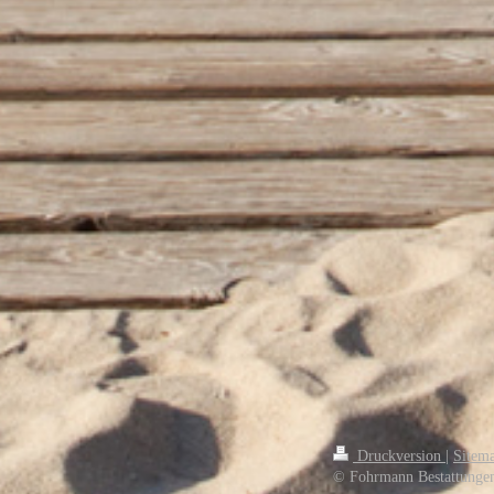
Druckversion
|
Sitem
© Fohrmann Bestattunge