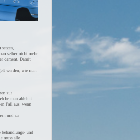
u setzen,
man selber nicht mehr
oder dement. Damit
egelt werden, wie man
men zur
elche man ablehnt.
en Fall aus, wenn
dern und zu
ie behandlungs- und
ie muss alle