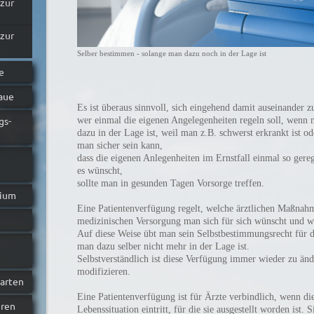
 zur
 zur
Selber bestimmen - solange man dazu noch in der Lage ist
e
aue
Es ist überaus sinnvoll, sich eingehend damit auseinander z
gs-
wer einmal die eigenen Angelegenheiten regeln soll, wenn 
dazu in der Lage ist, weil man z.B. schwerst erkrankt ist 
man sicher sein kann,
dass die eigenen Anlegenheiten im Ernstfall einmal so ger
es wünscht,
sollte man in gesunden Tagen Vorsorge treffen.
rium
Eine Patientenverfügung regelt, welche ärztlichen Maßnah
medizinischen Versorgung man sich für sich wünscht und w
Auf diese Weise übt man sein Selbstbestimmungsrecht für d
man dazu selber nicht mehr in der Lage ist.
Selbstverständlich ist diese Verfügung immer wieder zu än
modifizieren.
barten
Eine Patientenverfügung ist für Ärzte verbindlich, wenn d
eren
Lebenssituation eintritt, für die sie ausgestellt worden ist. S