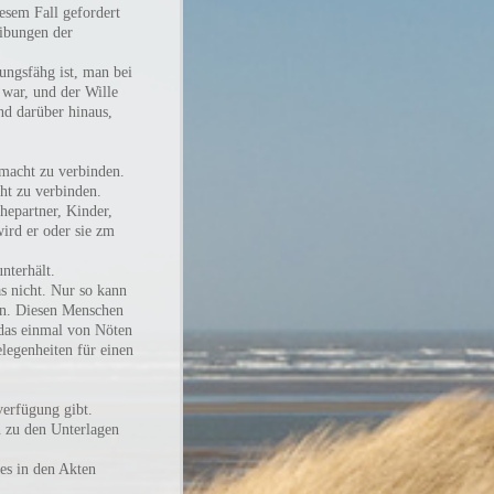
iesem Fall gefordert
ibungen der
gungsfähg ist, man bei
 war, und der Wille
nd darüber hinaus,
llmacht zu verbinden.
cht zu verbinden.
hepartner, Kinder,
ird er oder sie zm
unterhält.
s nicht. Nur so kann
fen. Diesen Menschen
 das einmal von Nöten
elegenheiten für einen
verfügung gibt.
 zu den Unterlagen
es in den Akten