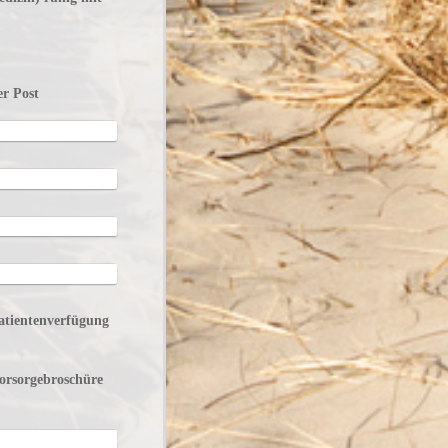
er Post
Patientenverfügung
Vorsorgebroschüre