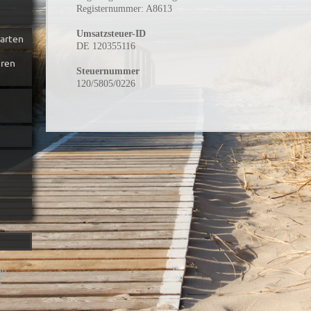
Registernummer: A8613
Umsatzsteuer-ID
barten
DE 120355116
eren
Steuernummer
120/5805/0226
ap
n