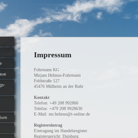
Impressum
e
Fohrmann KG
aue
Mirjam
Helmus-Fohrmann
Feldstraße
127
gs-
45476
Mülheim an der Ruhr
Kontakt
Telefon:
+49 208 992860
Telefax:
+479 208 9928630
E-Mail:
ms.helmus@t-online.de
rium
Registereintrag
Eintragung im Handelsregister.
Registergericht: Duisburg