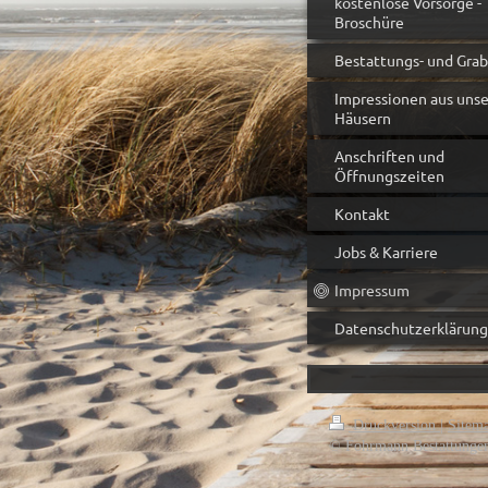
kostenlose Vorsorge -
Broschüre
Bestattungs- und Gra
Impressionen aus uns
Häusern
Anschriften und
Öffnungszeiten
Kontakt
Jobs & Karriere
Impressum
Datenschutzerklärung
Druckversion
|
Sitem
© Fohrmann Bestattunge