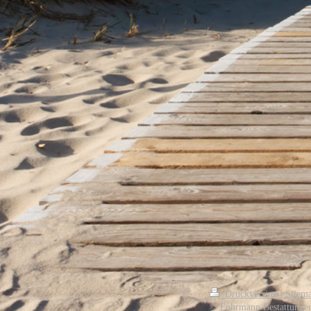
Druckversion
|
Sitem
© Fohrmann Bestattunge